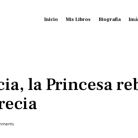
Inicio
Mis Libros
Biografía
Imá
ia, la Princesa re
recia
ments